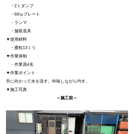
・2ｔダンプ
・60㎏プレート
・ランマ
・舗装道具
▼使用材料
・蜜粒13ミリ
▼作業体制
・作業員4名
▼作業ポイント
升に向かって水を流す。吟味しながら均す。
▼施工写真
～施工前～